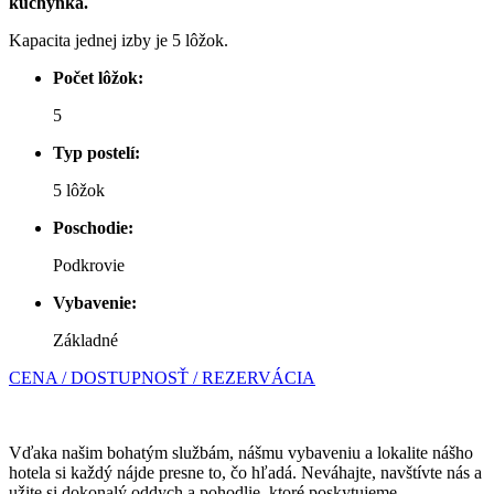
kuchynka.
Kapacita jednej izby je 5 lôžok.
Počet lôžok:
5
Typ postelí:
5 lôžok
Poschodie:
Podkrovie
Vybavenie:
Základné
CENA / DOSTUPNOSŤ / REZERVÁCIA
Vďaka našim bohatým službám, nášmu vybaveniu a lokalite nášho
hotela si každý nájde presne to, čo hľadá. Neváhajte, navštívte nás a
užite si dokonalý oddych a pohodlie, ktoré poskytujeme.