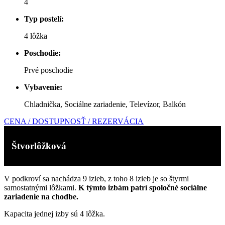
4
Typ postelí:
4 lôžka
Poschodie:
Prvé poschodie
Vybavenie:
Chladnička,
Sociálne zariadenie, Televízor, Balkón
CENA / DOSTUPNOSŤ / REZERVÁCIA
Štvorlôžková
V podkroví sa nachádza 9 izieb, z toho 8 izieb je so štyrmi
samostatnými lôžkami.
K týmto izbám patrí spoločné sociálne
zariadenie na chodbe.
Kapacita jednej izby sú 4 lôžka.