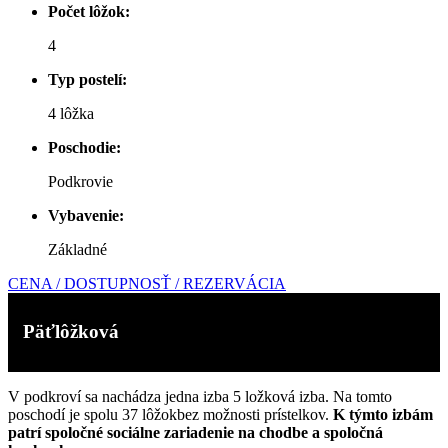
Počet lôžok:
4
Typ postelí:
4 lôžka
Poschodie:
Podkrovie
Vybavenie:
Základné
CENA / DOSTUPNOSŤ / REZERVÁCIA
Päťlôžková
V podkroví sa nachádza jedna izba 5 ložková izba. Na tomto
poschodí je spolu 37 lôžokbez možnosti prístelkov.
K týmto izbám
patrí spoločné sociálne zariadenie na chodbe a spoločná