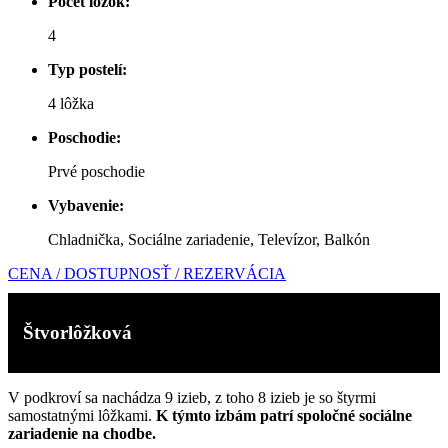
Počet lôžok:
4
Typ postelí:
4 lôžka
Poschodie:
Prvé poschodie
Vybavenie:
Chladnička,
Sociálne zariadenie, Televízor, Balkón
CENA / DOSTUPNOSŤ / REZERVÁCIA
Štvorlôžková
V podkroví sa nachádza 9 izieb, z toho 8 izieb je so štyrmi
samostatnými lôžkami.
K týmto izbám patrí spoločné sociálne
zariadenie na chodbe.