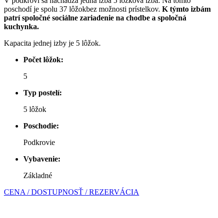
V podkroví sa nachádza jedna izba 5 ložková izba. Na tomto
poschodí je spolu 37 lôžokbez možnosti prístelkov.
K týmto izbám
patrí spoločné sociálne zariadenie na chodbe a spoločná
kuchynka.
Kapacita jednej izby je 5 lôžok.
Počet lôžok:
5
Typ postelí:
5 lôžok
Poschodie:
Podkrovie
Vybavenie:
Základné
CENA / DOSTUPNOSŤ / REZERVÁCIA