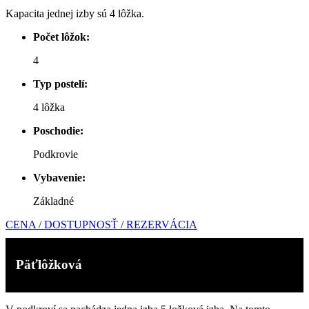
Kapacita jednej izby sú 4 lôžka.
Počet lôžok:
4
Typ postelí:
4 lôžka
Poschodie:
Podkrovie
Vybavenie:
Základné
CENA / DOSTUPNOSŤ / REZERVÁCIA
Päťlôžková