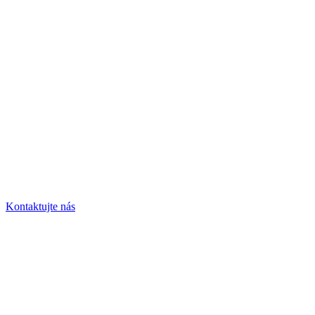
spoločenskú
akciu u nás?
Pripravíme Vám nezabudnuteľnú oslavu presne podľa
Vašich požiadaviek.
Kontaktujte nás