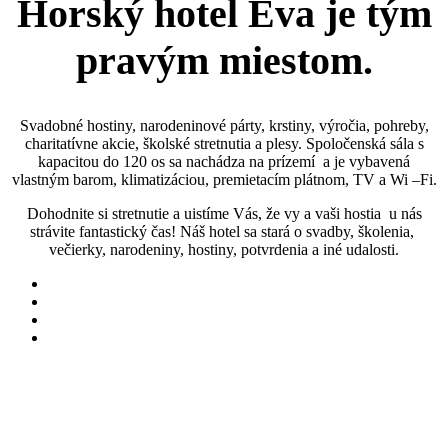
Horský hotel Eva je tým
pravým miestom.
Svadobné hostiny, narodeninové párty, krstiny, výročia, pohreby,
charitatívne akcie, školské stretnutia a plesy. Spoločenská sála s
kapacitou do 120 os sa nachádza na prízemí a je vybavená
vlastným barom, klimatizáciou, premietacím plátnom, TV a Wi –Fi.
Dohodnite si stretnutie a uistíme Vás, že vy a vaši hostia u nás
strávite fantastický čas! Náš hotel sa stará o svadby, školenia,
večierky, narodeniny, hostiny, potvrdenia a iné udalosti.