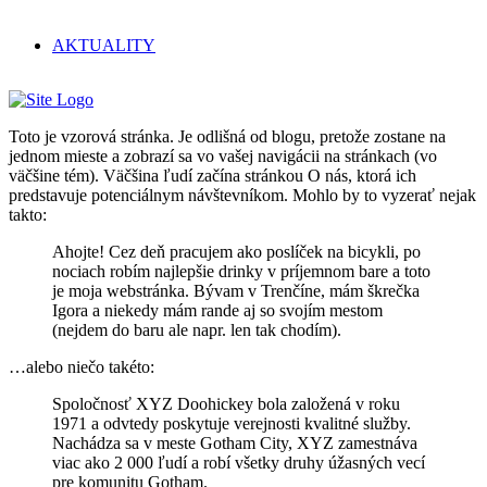
AKTUALITY
Toto je vzorová stránka. Je odlišná od blogu, pretože zostane na
jednom mieste a zobrazí sa vo vašej navigácii na stránkach (vo
väčšine tém). Väčšina ľudí začína stránkou O nás, ktorá ich
predstavuje potenciálnym návštevníkom. Mohlo by to vyzerať nejak
takto:
Ahojte! Cez deň pracujem ako poslíček na bicykli, po
nociach robím najlepšie drinky v príjemnom bare a toto
je moja webstránka. Bývam v Trenčíne, mám škrečka
Igora a niekedy mám rande aj so svojím mestom
(nejdem do baru ale napr. len tak chodím).
…alebo niečo takéto:
Spoločnosť XYZ Doohickey bola založená v roku
1971 a odvtedy poskytuje verejnosti kvalitné služby.
Nachádza sa v meste Gotham City, XYZ zamestnáva
viac ako 2 000 ľudí a robí všetky druhy úžasných vecí
pre komunitu Gotham.